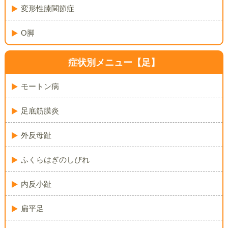
変形性膝関節症
O脚
症状別メニュー【足】
モートン病
足底筋膜炎
外反母趾
ふくらはぎのしびれ
内反小趾
扁平足