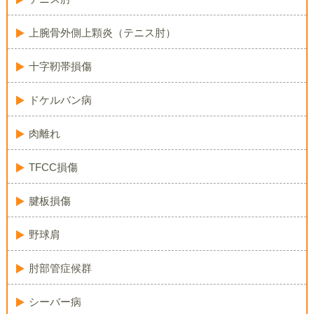
上腕骨外側上顆炎（テニス肘）
十字靭帯損傷
ドケルバン病
肉離れ
TFCC損傷
腱板損傷
野球肩
肘部管症候群
シーバー病