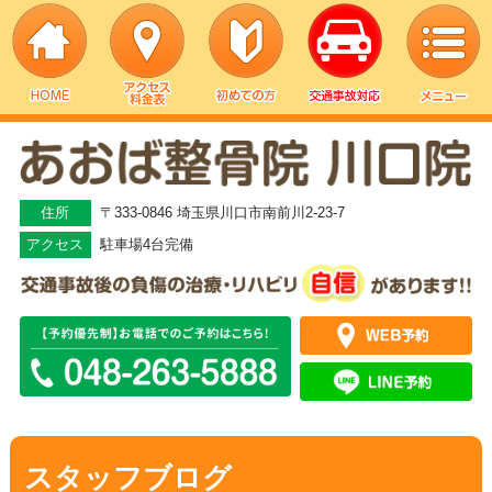
▼
▼
住所
〒333-0846 埼玉県川口市南前川2-23-7
アクセス
駐車場4台完備
▼
▼
▼
▼
スタッフブログ