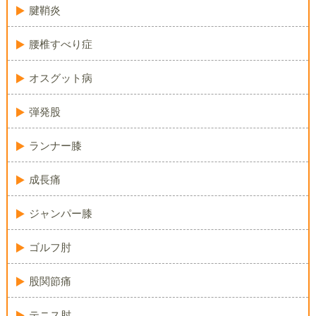
腱鞘炎
腰椎すべり症
オスグット病
弾発股
ランナー膝
成長痛
ジャンパー膝
ゴルフ肘
股関節痛
テニス肘