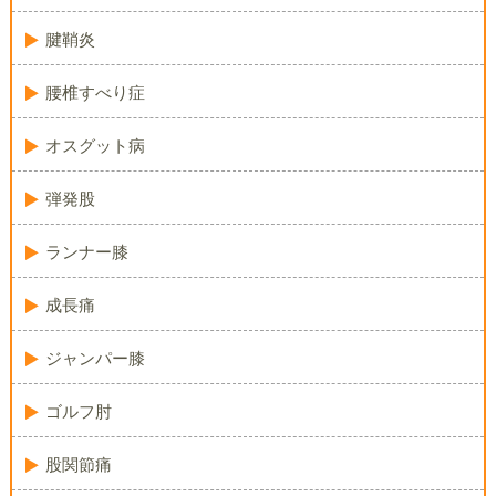
腱鞘炎
腰椎すべり症
オスグット病
弾発股
ランナー膝
成長痛
ジャンパー膝
ゴルフ肘
股関節痛