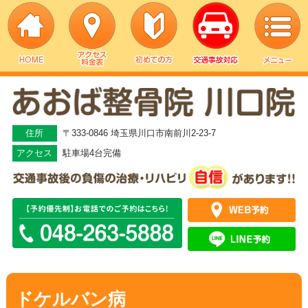
▼
▼
住所
〒333-0846 埼玉県川口市南前川2-23-7
アクセス
駐車場4台完備
▼
▼
▼
▼
ドケルバン病