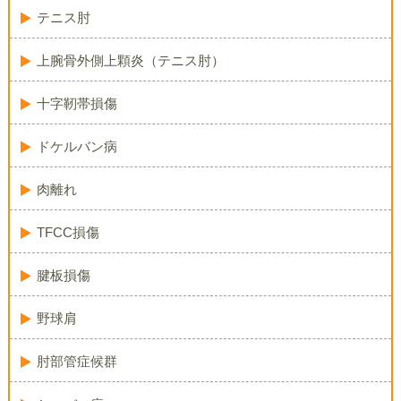
テニス肘
上腕骨外側上顆炎（テニス肘）
十字靭帯損傷
ドケルバン病
肉離れ
TFCC損傷
腱板損傷
野球肩
肘部管症候群