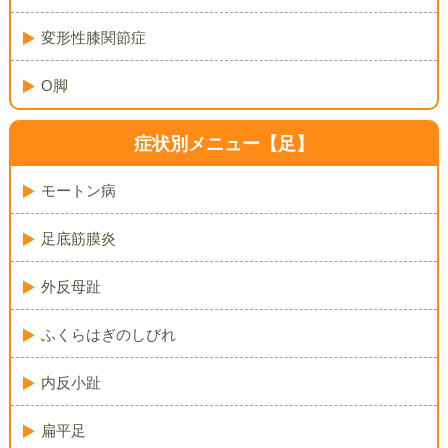
変形性膝関節症
O脚
症状別メニュー【足】
モートン病
足底筋膜炎
外反母趾
ふくらはぎのしびれ
内反小趾
扁平足