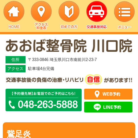
▼
▼
住所
〒333-0846 埼玉県川口市南前川2-23-7
アクセス
駐車場4台完備
▼
▼
▼
▼
鵞足炎