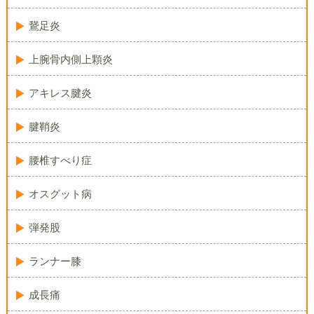
鵞足炎
上腕骨内側上顆炎
アキレス腱炎
腱鞘炎
腰椎すべり症
オスグット病
弾発股
ランナー膝
成長痛