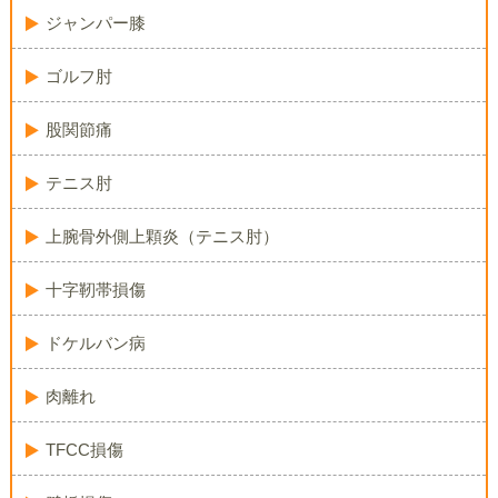
ジャンパー膝
ゴルフ肘
股関節痛
テニス肘
上腕骨外側上顆炎（テニス肘）
十字靭帯損傷
ドケルバン病
肉離れ
TFCC損傷