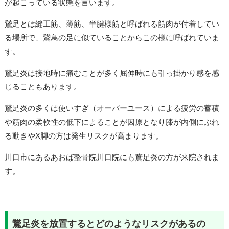
が起こっている状態を言います。
鵞足とは縫工筋、薄筋、半腱様筋と呼ばれる筋肉が付着してい
る場所で、鵞鳥の足に似ていることからこの様に呼ばれていま
す。
鵞足炎は接地時に痛むことが多く屈伸時にも引っ掛かり感を感
じることもあります。
鵞足炎の多くは使いすぎ（オーバーユース）による疲労の蓄積
や筋肉の柔軟性の低下によることが因原となり膝が内側にぶれ
る動きやX脚の方は発生リスクが高まります。
川口市にあるあおば整骨院川口院にも鵞足炎の方が来院されま
す。
鵞足炎を放置するとどのようなリスクがあるの