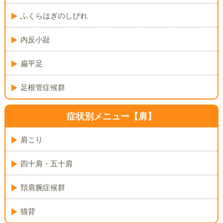
ふくらはぎのしびれ
内反小趾
扁平足
足根管症候群
症状別メニュー【肩】
肩こり
四十肩・五十肩
頚肩腕症候群
猫背