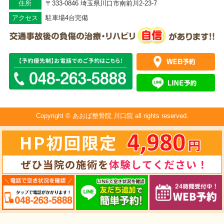
住所
〒333-0846 埼玉県川口市南前川2-23-7
アクセス
駐車場4台完備
Copyright © あおば整骨院 川口院 all rights reserved.