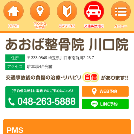
▼
▼
住所
〒333-0846 埼玉県川口市南前川2-23-7
アクセス
駐車場4台完備
▼
▼
▼
▼
PMS