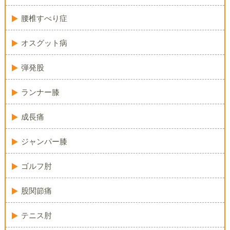
腰椎すべり症
オスグット病
弾発股
ランナー膝
成長痛
ジャンパー膝
ゴルフ肘
股関節痛
テニス肘