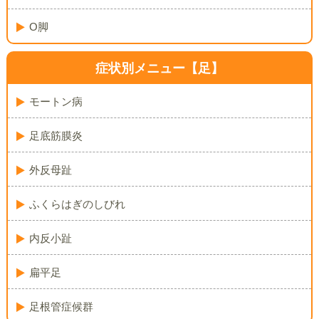
O脚
症状別メニュー【足】
モートン病
足底筋膜炎
外反母趾
ふくらはぎのしびれ
内反小趾
扁平足
足根管症候群