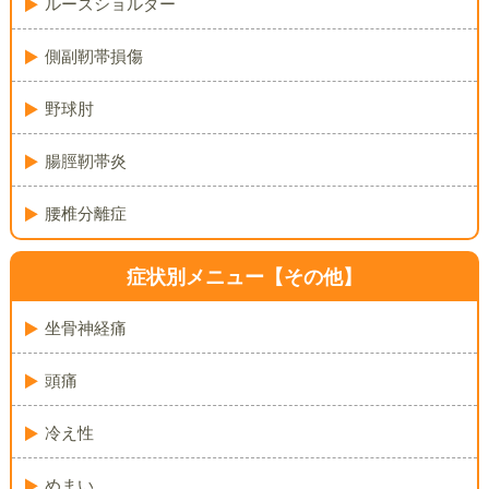
ルーズショルダー
側副靭帯損傷
野球肘
腸脛靭帯炎
腰椎分離症
症状別メニュー【その他】
坐骨神経痛
頭痛
冷え性
めまい