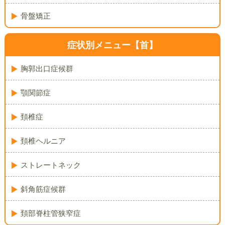
骨盤矯正
症状別メニュー【首】
胸郭出口症候群
顎関節症
頚椎症
頚椎ヘルニア
ストレートネック
斜角筋症候群
頚部脊柱管狭窄症