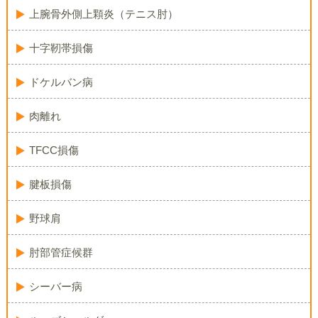
上腕骨外側上顆炎（テニス肘）
十字靭帯損傷
ドケルバン病
肉離れ
TFCC損傷
腱板損傷
野球肩
肘部管症候群
シーバー病