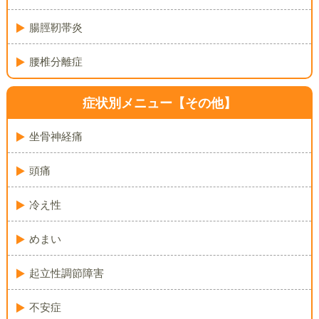
腸脛靭帯炎
腰椎分離症
症状別メニュー【その他】
坐骨神経痛
頭痛
冷え性
めまい
起立性調節障害
不安症