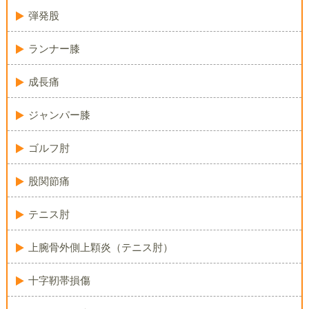
弾発股
ランナー膝
成長痛
ジャンパー膝
ゴルフ肘
股関節痛
テニス肘
上腕骨外側上顆炎（テニス肘）
十字靭帯損傷