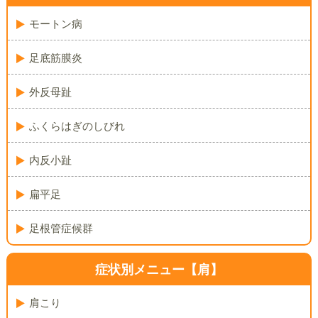
モートン病
足底筋膜炎
外反母趾
ふくらはぎのしびれ
内反小趾
扁平足
足根管症候群
症状別メニュー【肩】
肩こり