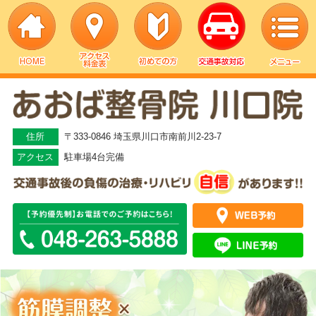
▼
▼
住所
〒333-0846 埼玉県川口市南前川2-23-7
アクセス
駐車場4台完備
▼
▼
▼
▼