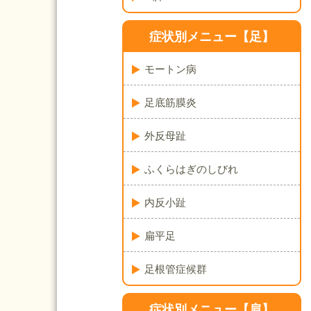
症状別メニュー【足】
モートン病
足底筋膜炎
外反母趾
ふくらはぎのしびれ
内反小趾
扁平足
足根管症候群
症状別メニュー【肩】