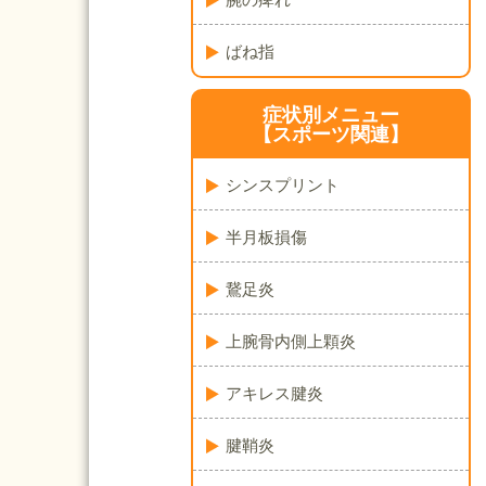
ばね指
症状別メニュー
【スポーツ関連】
シンスプリント
半月板損傷
鵞足炎
上腕骨内側上顆炎
アキレス腱炎
腱鞘炎