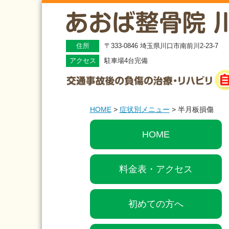
住所
〒333-0846 埼玉県川口市南前川2-23-7
アクセス
駐車場4台完備
HOME
>
症状別メニュー
>
半月板損傷
HOME
料金表・アクセス
初めての方へ