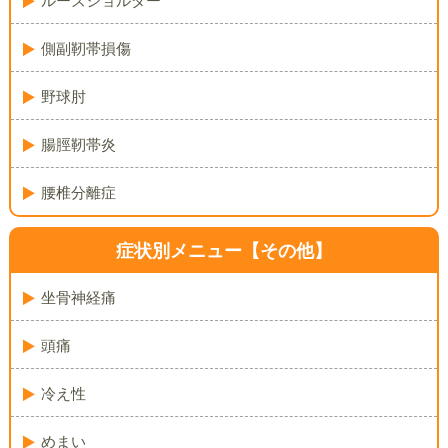
ルーズショルダー
側副靭帯損傷
野球肘
腸脛靭帯炎
腰椎分離症
症状別メニュー【その他】
坐骨神経痛
頭痛
冷え性
めまい