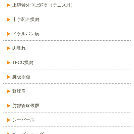
上腕骨外側上顆炎（テニス肘）
十字靭帯損傷
ドケルバン病
肉離れ
TFCC損傷
腱板損傷
野球肩
肘部管症候群
シーバー病