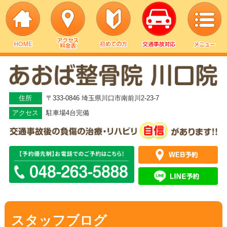
▼
▼
住所
〒333-0846 埼玉県川口市南前川2-23-7
アクセス
駐車場4台完備
▼
▼
▼
▼
スタッフブログ