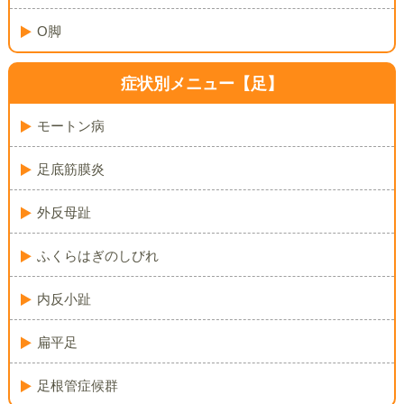
O脚
症状別メニュー【足】
モートン病
足底筋膜炎
外反母趾
ふくらはぎのしびれ
内反小趾
扁平足
足根管症候群