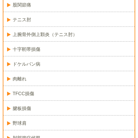
股関節痛
テニス肘
上腕骨外側上顆炎（テニス肘）
十字靭帯損傷
ドケルバン病
肉離れ
TFCC損傷
腱板損傷
野球肩
肘部管症候群