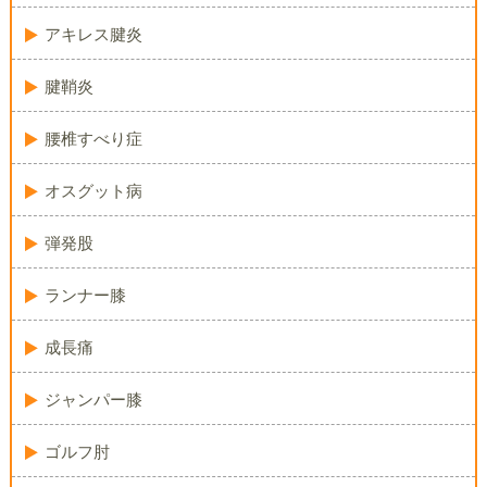
アキレス腱炎
腱鞘炎
腰椎すべり症
オスグット病
弾発股
ランナー膝
成長痛
ジャンパー膝
ゴルフ肘