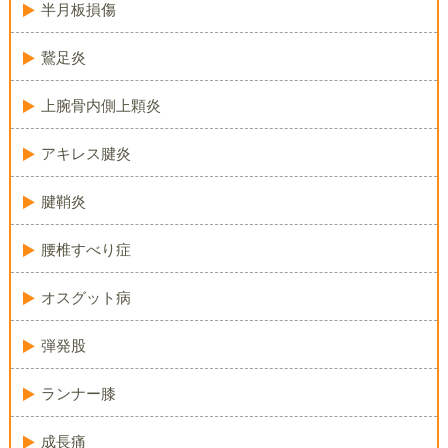
半月板損傷
鵞足炎
上腕骨内側上顆炎
アキレス腱炎
腱鞘炎
腰椎すべり症
オスグット病
弾発股
ランナー膝
成長痛