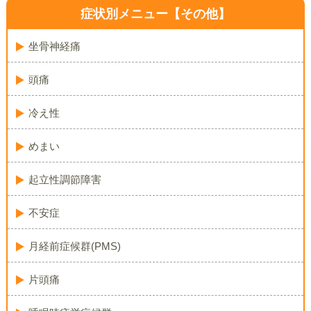
症状別メニュー【その他】
坐骨神経痛
頭痛
冷え性
めまい
起立性調節障害
不安症
月経前症候群(PMS)
片頭痛