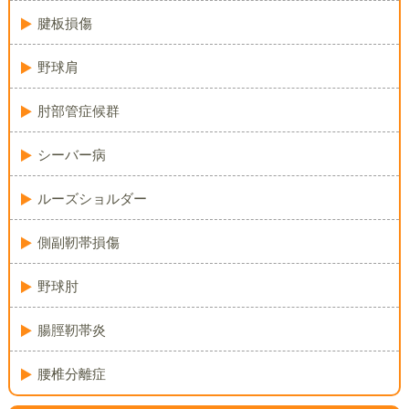
腱板損傷
野球肩
肘部管症候群
シーバー病
ルーズショルダー
側副靭帯損傷
野球肘
腸脛靭帯炎
腰椎分離症