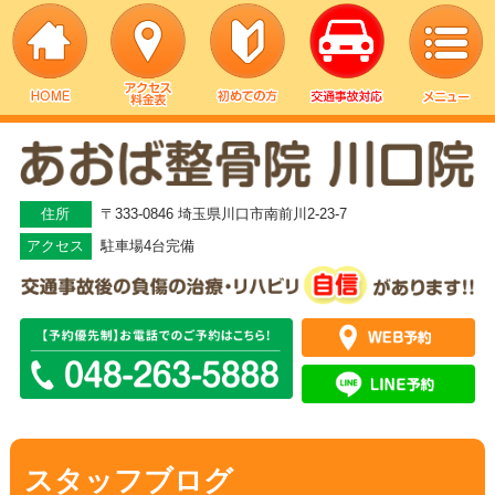
▼
▼
住所
〒333-0846 埼玉県川口市南前川2-23-7
アクセス
駐車場4台完備
▼
▼
▼
▼
スタッフブログ