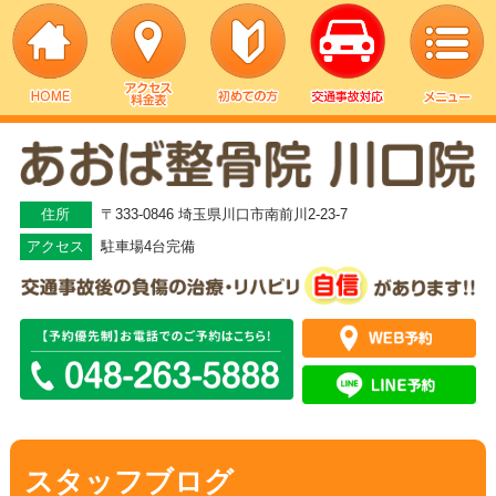
▼
▼
住所
〒333-0846 埼玉県川口市南前川2-23-7
アクセス
駐車場4台完備
▼
▼
▼
▼
スタッフブログ