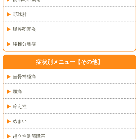
野球肘
腸脛靭帯炎
腰椎分離症
症状別メニュー【その他】
坐骨神経痛
頭痛
冷え性
めまい
起立性調節障害