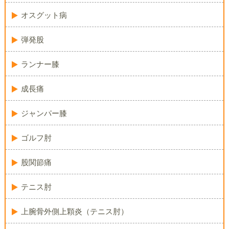
オスグット病
弾発股
ランナー膝
成長痛
ジャンパー膝
ゴルフ肘
股関節痛
テニス肘
上腕骨外側上顆炎（テニス肘）