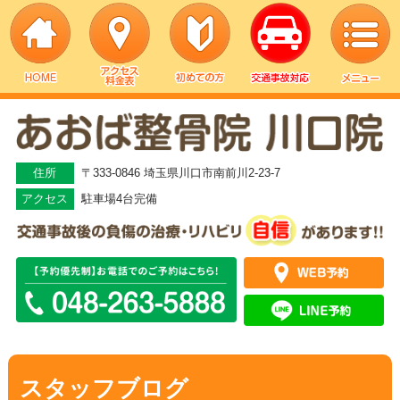
▼
▼
住所
〒333-0846 埼玉県川口市南前川2-23-7
アクセス
駐車場4台完備
▼
▼
▼
▼
スタッフブログ