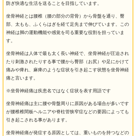
防ぎ快適な生活を送ることを目指しています。
坐骨神経とは腰椎（腰の部分の背骨）から骨盤を通り、臀
部、太もも、ふくらはぎを経て足先まで伸びています。この
神経は脚の運動機能や感覚を司る重要な役割を担っていま
す。
坐骨神経は人体で最も太く長い神経で、坐骨神経が圧迫され
たり刺激されたりする事で腰から臀部（お尻）や足にかけて
痛みや痺れ、麻痺のような症状を引き起こす状態を坐骨神経
痛と言います。
※坐骨神経痛は疾患名ではなく症状を表す用語です
坐骨神経痛は主に腰や骨盤周りに原因がある場合が多いです
が腰椎椎間板ヘルニアや脊柱管狭窄症などの要因によっても
引き起こされる事があります。
坐骨神経痛が発症する原因としては、重いものを持つなどの