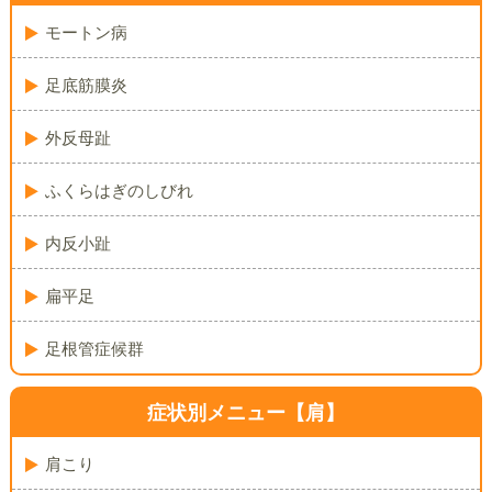
モートン病
足底筋膜炎
外反母趾
ふくらはぎのしびれ
内反小趾
扁平足
足根管症候群
症状別メニュー【肩】
肩こり