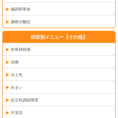
腸脛靭帯炎
腰椎分離症
症状別メニュー【その他】
坐骨神経痛
頭痛
冷え性
めまい
起立性調節障害
不安症