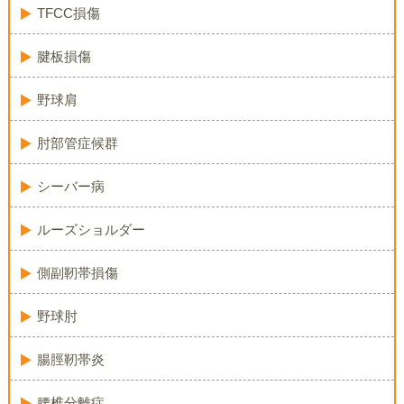
TFCC損傷
腱板損傷
野球肩
肘部管症候群
シーバー病
ルーズショルダー
側副靭帯損傷
野球肘
腸脛靭帯炎
腰椎分離症