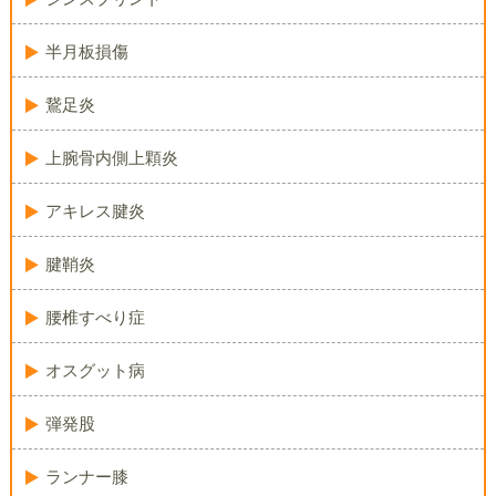
半月板損傷
鵞足炎
上腕骨内側上顆炎
アキレス腱炎
腱鞘炎
腰椎すべり症
オスグット病
弾発股
ランナー膝