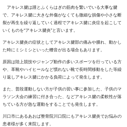
アキレス腱は踵とふくらはぎの筋肉を繋いでいる大事な腱
で、アキレス腱に大きな外傷がなくても微細な損傷や小さな断
裂が再生を繰り返していく過程でアキレス腱に炎症を起こして
いくものを“アキレス腱炎”と言います。
アキレス腱炎の症状としてアキレス腱部の痛みや腫れ、動かし
た時にミシミシといった轢音が出る場合もあります。
原因は陸上競技やジャンプ動作の多いスポーツを行っている方
や、革靴やハイヒールなど慣れない靴で長時間移動をした等繰
り返しアキレス腱にかかる負荷によって発生します。
また、普段運動しない方が子供の習い事に参加した、子供のマ
ラソン大会の練習に付き合った、などアキレス腱の柔軟性が落
ちている方が急な運動をすることでも発生します。
川口市にあるあおば整骨院川口院にもアキレス腱炎でお悩みの
患者様が多く来院します。