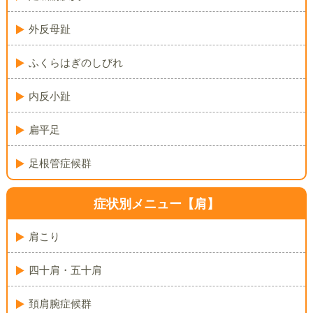
外反母趾
ふくらはぎのしびれ
内反小趾
扁平足
足根管症候群
症状別メニュー【肩】
肩こり
四十肩・五十肩
頚肩腕症候群