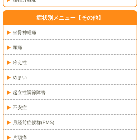
症状別メニュー【その他】
坐骨神経痛
頭痛
冷え性
めまい
起立性調節障害
不安症
月経前症候群(PMS)
片頭痛