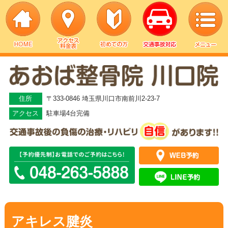
▼
▼
住所
〒333-0846 埼玉県川口市南前川2-23-7
アクセス
駐車場4台完備
▼
▼
▼
▼
アキレス腱炎