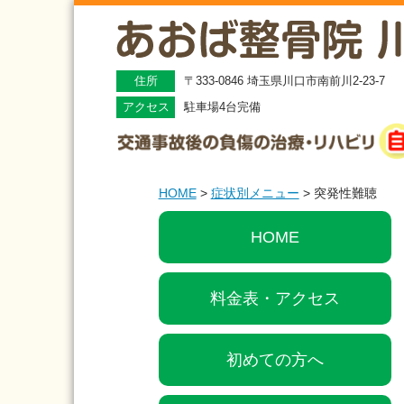
住所
〒333-0846 埼玉県川口市南前川2-23-7
アクセス
駐車場4台完備
HOME
>
症状別メニュー
>
突発性難聴
HOME
料金表・アクセス
初めての方へ