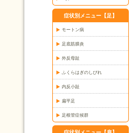
症状別メニュー【足】
モートン病
足底筋膜炎
外反母趾
ふくらはぎのしびれ
内反小趾
扁平足
足根管症候群
症状別メニュー【肩】