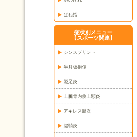
ばね指
症状別メニュー
【スポーツ関連】
シンスプリント
半月板損傷
鵞足炎
上腕骨内側上顆炎
アキレス腱炎
腱鞘炎